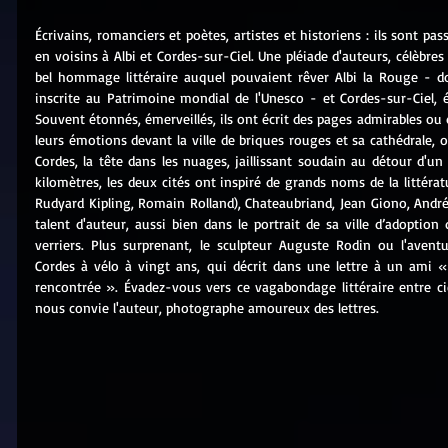
Écrivains, romanciers et poètes, artistes et historiens : ils sont pas
en voisins à Albi et Cordes-sur-Ciel. Une pléiade d'auteurs, célèbres 
bel hommage littéraire auquel pouvaient rêver Albi la Rouge - don
inscrite au Patrimoine mondial de l'Unesco - et Cordes-sur-Ciel, él
Souvent étonnés, émerveillés, ils ont écrit des pages admirables ou 
leurs émotions devant la ville de briques rouges et sa cathédrale, o
Cordes, la tête dans les nuages, jaillissant soudain au détour d'un
kilomètres, les deux cités ont inspiré de grands noms de la littératu
Rudyard Kipling, Romain Rolland), Chateaubriand, Jean Giono, André M
talent d'auteur, aussi bien dans le portrait de sa ville d’adoptio
verriers. Plus surprenant, le sculpteur Auguste Rodin ou l'aventu
Cordes à vélo à vingt ans, qui décrit dans une lettre à un ami « la
rencontrée ». Évadez-vous vers ce vagabondage littéraire entre ciel
nous convie l'auteur, photographe amoureux des lettres.