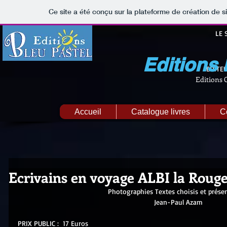
Ce site a été conçu sur la plateforme de création de s
LE 
Editions
EDITEU
Editions
Accueil
Catalogue livres
C
Ecrivains en voyage ALBI la Roug
Photographies Textes choisis et prése
Jean-Paul Azam
PRIX PUBLIC :  17 Euros